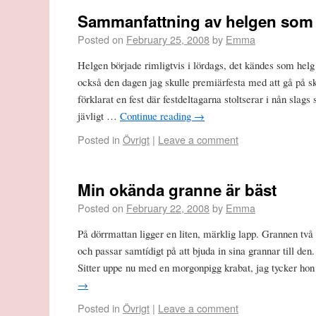
Sammanfattning av helgen som
Posted on
February 25, 2008
by
Emma
Helgen började rimligtvis i lördags, det kändes som helg 
också den dagen jag skulle premiärfesta med att gå på sk
förklarat en fest där festdeltagarna stoltserar i nån slags 
jävligt …
Continue reading
→
Posted in
Övrigt
|
Leave a comment
Min okända granne är bäst
Posted on
February 22, 2008
by
Emma
På dörrmattan ligger en liten, märklig lapp. Grannen två 
och passar samtídigt på att bjuda in sina grannar till den
Sitter uppe nu med en morgonpigg krabat, jag tycker h
→
Posted in
Övrigt
|
Leave a comment