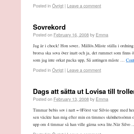
Posted in
Övrigt
|
Leave a comment
Sovrekord
Posted on
February 16, 2008
by
Emma
Jag är i chock! Hon sover.. Mållös.Måste ställa i ordnin
brorsa ska sova över inatt och ja, det rummet som finns ö
som jag inte orkat packa upp, Så antingen måste …
Cont
Posted in
Övrigt
|
Leave a comment
Dags att sätta ut Lovisa till troll
Posted on
February 13, 2008
by
Emma
Timmar bebis sov i natt = 0Först var Silvio uppe med he
sen väckte han mig efter min en timmes skönhetssömn o
upp om 4 timmar så han ville gärna sova lite.När Silvo