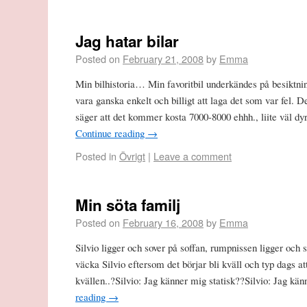
Jag hatar bilar
Posted on
February 21, 2008
by
Emma
Min bilhistoria… Min favoritbil underkändes på besiktnin
vara ganska enkelt och billigt att laga det som var fel. D
säger att det kommer kosta 7000-8000 ehhh., liite väl d
Continue reading
→
Posted in
Övrigt
|
Leave a comment
Min söta familj
Posted on
February 16, 2008
by
Emma
Silvio ligger och sover på soffan, rumpnissen ligger och s
väcka Silvio eftersom det börjar bli kväll och typ dags at
kvällen..?Silvio: Jag känner mig statisk??Silvio: Jag 
reading
→