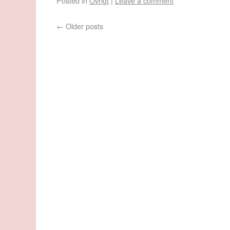
Posted in
Övrigt
|
Leave a comment
←
Older posts