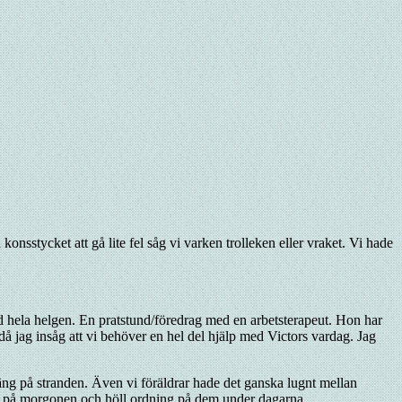
onsstycket att gå lite fel såg vi varken trolleken eller vraket. Vi hade
ed hela helgen. En pratstund/föredrag med en arbetsterapeut. Hon har
då jag insåg att vi behöver en hel del hjälp med Victors vardag. Jag
shäng på stranden. Även vi föräldrar hade det ganska lugnt mellan
sa på morgonen och höll ordning på dem under dagarna.