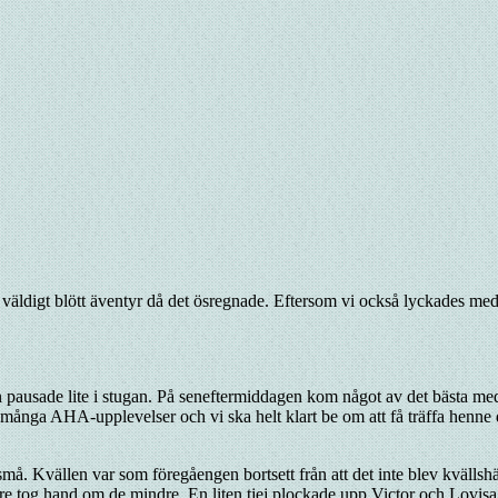
 väldigt blött äventyr då det ösregnade. Eftersom vi också lyckades med k
utan pausade lite i stugan. På seneftermiddagen kom något av det bästa m
v många AHA-upplevelser och vi ska helt klart be om att få träffa henne 
h små. Kvällen var som föregåengen bortsett från att det inte blev kväll
re tog hand om de mindre. En liten tjej plockade upp Victor och Lovi