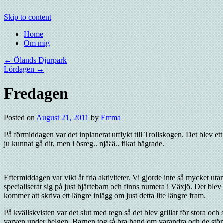
Skip to content
Home
Om mig
←
Ölands Djurpark
Lördagen
→
Fredagen
Posted on
August 21, 2011
by
Emma
På förmiddagen var det inplanerat utflykt till Trollskogen. Det blev ett
ju kunnat gå dit, men i ösreg.. njäää.. fikat hägrade.
Eftermiddagen var vikt åt fria aktiviteter. Vi gjorde inte så mycket 
specialiserat sig på just hjärtebarn och finns numera i Växjö. Det ble
kommer att skriva ett längre inlägg om just detta lite längre fram.
På kvällskvisten var det slut med regn så det blev grillat för stora oc
varven under helgen. Barnen tog så bra hand om varandra och de stör