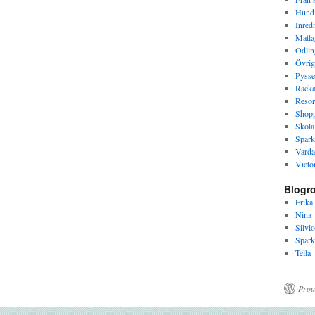
Hund
Inred
Matla
Odlin
Övrig
Pysse
Racka
Resor
Shop
Skola
Spark
Varda
Victor
Blogro
Erika
Nina
Silvio
Spark
Tella
Prou