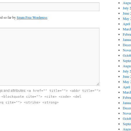
Augus
July 
June 
d so far by
Spam Free Wordpress
May 
April
Marc
Febru
Janua
Dece
Nove
Octob
Septe
Augus
July 
June 
May 
April
s and attributes:
<a href="" title=""> <abbr title="">
Marc
 <blockquote cite=""> <cite> <code> <del
Febru
Janua
<q cite=""> <strike> <strong>
Dece
Nove
Octob
Septe
Augus