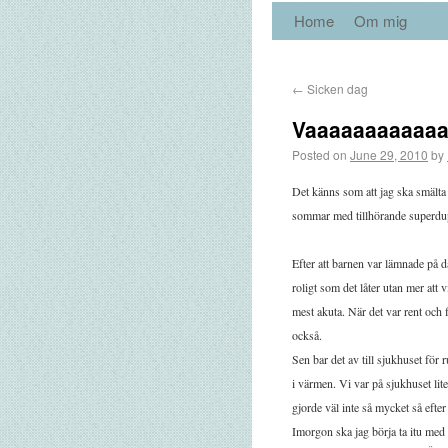
Home
Om mig
←
Sicken dag
Vaaaaaaaaaaaa
Posted on
June 29, 2010
by
Det känns som att jag ska smälta bo
sommar med tillhörande superdup
Efter att barnen var lämnade på da
roligt som det låter utan mer att 
mest akuta. När det var rent och f
också.
Sen bar det av till sjukhuset för
i värmen. Vi var på sjukhuset lit
gjorde väl inte så mycket så efte
Imorgon ska jag börja ta itu med