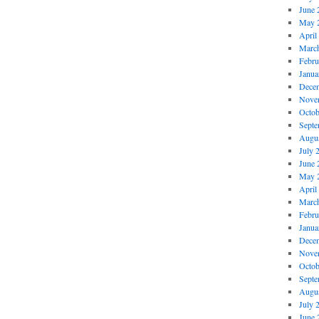
June 
May 
April
Marc
Febru
Janua
Dece
Nove
Octob
Septe
Augus
July 
June 
May 
April
Marc
Febru
Janua
Dece
Nove
Octob
Septe
Augus
July 
June 