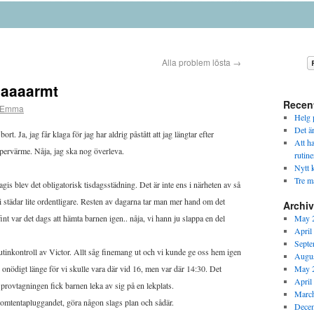
Alla problem lösta
→
aaaarmt
Recen
Emma
Helg p
Det ä
rt. Ja, jag får klaga för jag har aldrig påstått att jag längtar efter
Att h
ervärme. Nåja, jag ska nog överleva.
rutine
Nytt k
Tre m
gis blev det obligatorisk tisdagsstädning. Det är inte ens i närheten av så
vi städar lite ordentligare. Resten av dagarna tar man mer hand om det
Archi
int var det dags att hämta barnen igen.. nåja, vi hann ju slappa en del
May 
April
Septe
 rutinkontroll av Victor. Allt såg finemang ut och vi kunde ge oss hem igen
Augus
e onödigt länge för vi skulle vara där vid 16, men var där 14:30. Det
May 
April
r provtagningen fick barnen leka av sig på en lekplats.
Marc
 omtentapluggandet, göra någon slags plan och sådär.
Dece