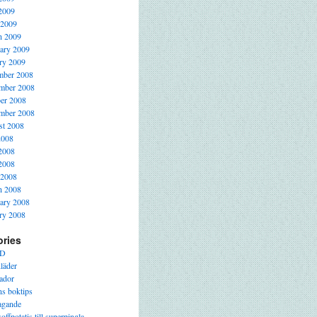
2009
 2009
h 2009
ary 2009
ry 2009
mber 2008
mber 2008
er 2008
mber 2008
t 2008
2008
2008
2008
 2008
h 2008
ary 2008
ry 2008
ories
D
läder
ador
s boktips
agande
offpotatis till superpingla