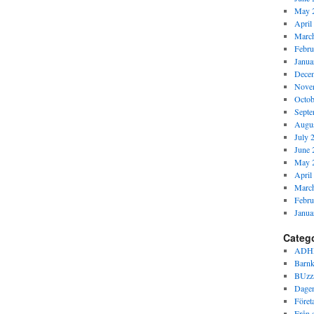
May 
April
Marc
Febru
Janua
Dece
Nove
Octob
Septe
Augus
July 
June 
May 
April
Marc
Febru
Janua
Categ
ADH
Barnk
BUzz
Dagen
Föret
Från s