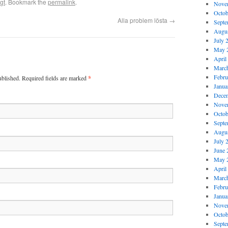
gt
. Bookmark the
permalink
.
Nove
Octob
Alla problem lösta
→
Septe
Augus
July 
May 
April
Marc
Febru
ublished. Required fields are marked
*
Janua
Dece
Nove
Octob
Septe
Augus
July 
June 
May 
April
Marc
Febru
Janua
Nove
Octob
Septe