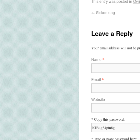
This entry was posted in
Övri
←
Sicken dag
Leave a Reply
Your email address will not be p
Name
*
Email
*
Website
* Copy this password:
* Type or paste password here: