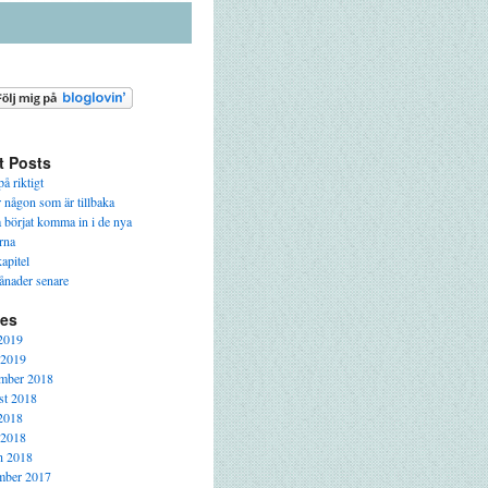
t Posts
å riktigt
r någon som är tillbaka
a börjat komma in i de nya
rna
apitel
ånader senare
ves
2019
 2019
mber 2018
t 2018
2018
 2018
h 2018
mber 2017