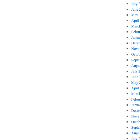
July 
June 
May 
April
Marc
Febru
Janua
Dece
Nove
Octob
Septe
Augus
July 
June 
May 
April
Marc
Febru
Janua
Dece
Nove
Octob
Septe
Augus
July 