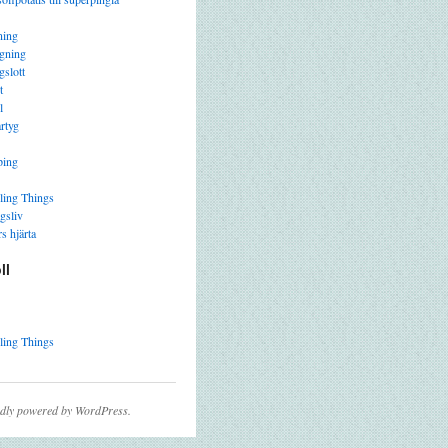
ning
gning
gslott
t
l
rtyg
ping
ling Things
gsliv
s hjärta
ll
ling Things
dly powered by WordPress.