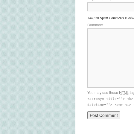
144,858 Spam Comments Blocke
Comment
You may use these
HTML
tag
<acronym title=""> <b>
datetime=""> <em> <i> 