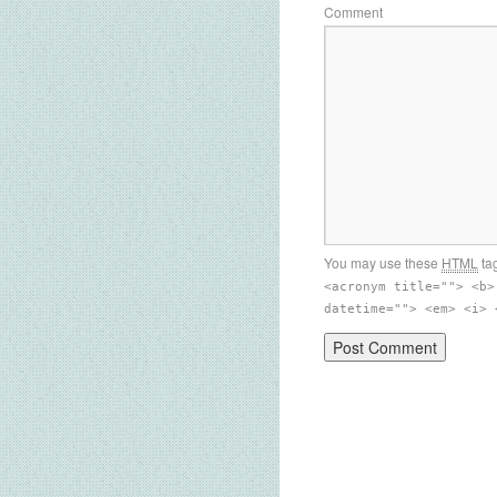
Comment
You may use these
HTML
tag
<acronym title=""> <b>
datetime=""> <em> <i> 