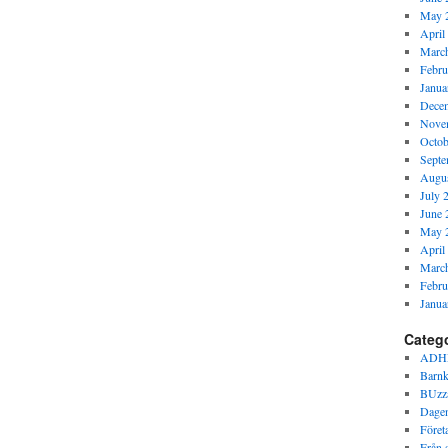
May 
April
Marc
Febru
Janua
Dece
Nove
Octob
Septe
Augus
July 
June 
May 
April
Marc
Febru
Janua
Categ
ADH
Barnk
BUzz
Dagen
Föret
Från s