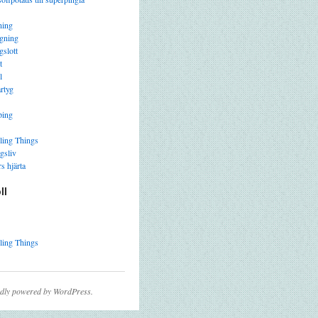
ning
gning
gslott
t
l
rtyg
ping
ling Things
gsliv
s hjärta
ll
ling Things
dly powered by WordPress.