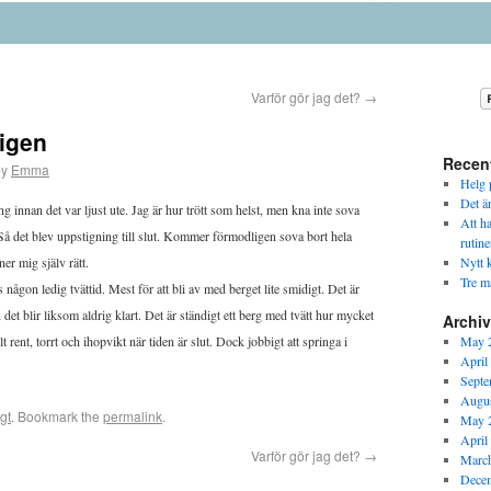
Varför gör jag det?
→
 igen
Recen
by
Emma
Helg p
Det ä
g innan det var ljust ute. Jag är hur trött som helst, men kna inte sova
Att h
Så det blev uppstigning till slut. Kommer förmodligen sova bort hela
rutine
er mig själv rätt.
Nytt k
Tre m
 någon ledig tvättid. Mest för att bli av med berget lite smidigt. Det är
et blir liksom aldrig klart. Det är ständigt ett berg med tvätt hur mycket
Archi
llt rent, torrt och ihopvikt när tiden är slut. Dock jobbigt att springa i
May 
April
Septe
Augus
gt
. Bookmark the
permalink
.
May 
April
Varför gör jag det?
→
Marc
Dece