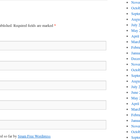
Nove
Octob
Septe
Augus
July 
ublished. Required fields are marked
*
May 
April
Marc
Febru
Janua
Dece
Nove
Octob
Septe
Augus
July 
June 
May 
April
Marc
Febru
Janua
Nove
Octob
d so far by
Spam Free Wordpress
Septe