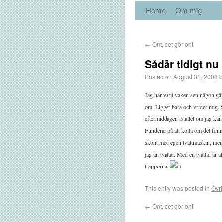
Home
Om mig
←
Ont, det gör ont
Sådär tidigt nu
Posted on
August 31, 2008
Jag har varit vaken sen någon gån
om. Ligger bara och vrider mig. 
eftermiddagen istället om jag känn
Funderar på att kolla om det finns
skönt med egen tvättmaskin, men d
jag än tvättar. Med en tvättid är a
trapporna.
This entry was posted in
Övri
←
Ont, det gör ont