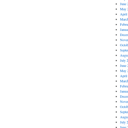
June 
May 
April
Marc
Febru
Janua
Dece
Nove
Octob
Septe
Augus
July 
June 
May 
April
Marc
Febru
Janua
Dece
Nove
Octob
Septe
Augus
July 
June 