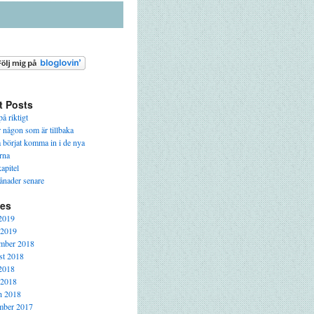
t Posts
å riktigt
r någon som är tillbaka
a börjat komma in i de nya
rna
apitel
ånader senare
ves
2019
 2019
mber 2018
t 2018
2018
 2018
h 2018
mber 2017