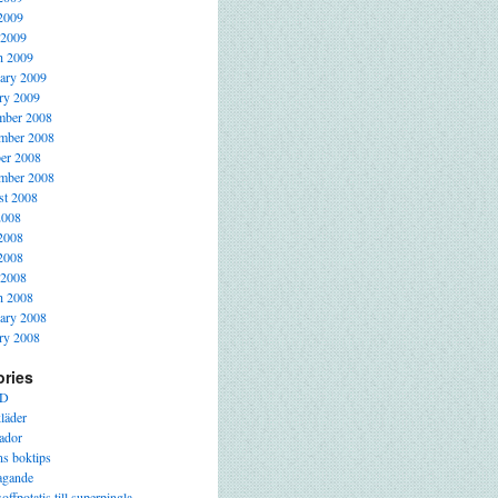
2009
 2009
h 2009
ary 2009
ry 2009
mber 2008
mber 2008
er 2008
mber 2008
t 2008
2008
2008
2008
 2008
h 2008
ary 2008
ry 2008
ories
D
läder
ador
s boktips
agande
offpotatis till superpingla