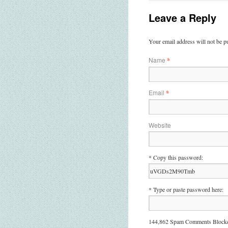
Leave a Reply
Your email address will not be p
Name
*
Email
*
Website
* Copy this password:
* Type or paste password here:
144,862 Spam Comments Blocke