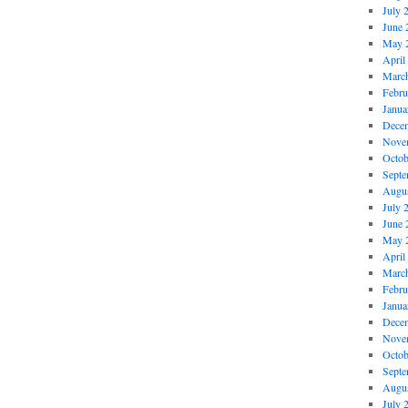
July 
June 
May 
April
Marc
Febru
Janua
Dece
Nove
Octob
Septe
Augus
July 
June 
May 
April
Marc
Febru
Janua
Dece
Nove
Octob
Septe
Augus
July 