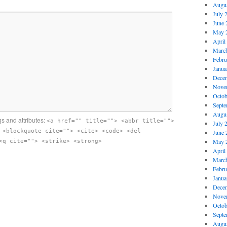
Augus
July 
June 
May 
April
Marc
Febru
Janua
Dece
Nove
Octob
Septe
Augus
s and attributes:
<a href="" title=""> <abbr title="">
July 
 <blockquote cite=""> <cite> <code> <del
June 
May 
<q cite=""> <strike> <strong>
April
Marc
Febru
Janua
Dece
Nove
Octob
Septe
Augus