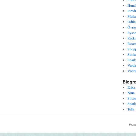
Hund
Inred
Matla
Odlin
Övrig
Pysse
Racka
Resor
Shop
Skola
Spark
Varda
Victor
Blogro
Erika
Nina
Silvio
Spark
Tella
Prou