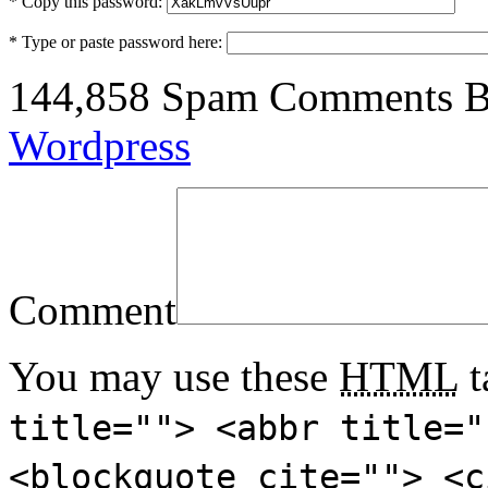
* Copy this password:
* Type or paste password here:
144,858 Spam Comments Bl
Wordpress
Comment
You may use these
HTML
t
title=""> <abbr title="
<blockquote cite=""> <c