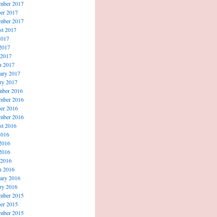
mber 2017
er 2017
mber 2017
t 2017
2017
2017
 2017
h 2017
ary 2017
ry 2017
mber 2016
mber 2016
er 2016
mber 2016
t 2016
2016
2016
2016
 2016
h 2016
ary 2016
ry 2016
mber 2015
er 2015
mber 2015