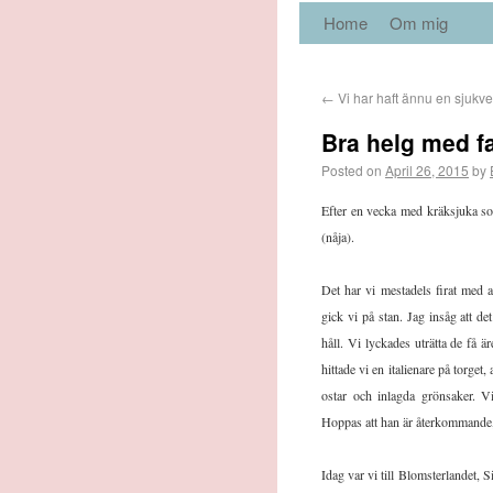
Home
Om mig
←
Vi har haft ännu en sjukv
Bra helg med f
Posted on
April 26, 2015
by
Efter en vecka med kräksjuka som
(nåja).
Det har vi mestadels firat med 
gick vi på stan. Jag insåg att de
håll. Vi lyckades uträtta de få 
hittade vi en italienare på torget
ostar och inlagda grönsaker. V
Hoppas att han är återkommande
Idag var vi till Blomsterlandet, 