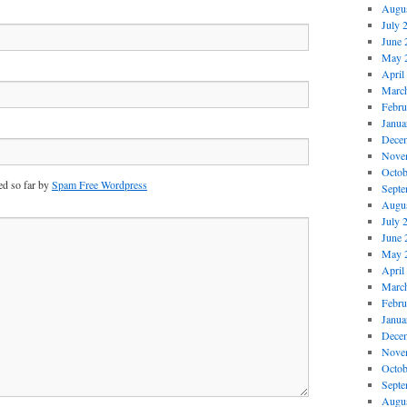
Augus
July 
June 
May 
April
Marc
Febru
Janua
Dece
Nove
Octob
d so far by
Spam Free Wordpress
Septe
Augus
July 
June 
May 
April
Marc
Febru
Janua
Dece
Nove
Octob
Septe
Augus