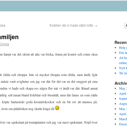
ecka
Kvällen då vi hade städ-lotto
→
amiljen
Recen
Emma
Helg p
Det ä
 härjat var det skönt att alla var friska, lönen på kontot och solen sken
Att h
rutine
Nytt k
Tre m
att chilla och shoppa. Inte så mycket shoppa som chilla, men ändå. Igår
t måste varit evigheter sen jag var där för det var en del omgjort på sina
Archi
ärenden vi hade och skapa oss några fler när vi ändå var där. Bland annat
May 
April
, aldrig sett innan bland fiskbilar och blomtält, men där fanns en som sålde
Septe
i köpte fantastiskt goda kronärtskockor och en bit ost att mumsa på.
Augus
, även om plånboken nog skulle klaga då
.
May 
April
Marc
Silvio var spekulant på tomatplantor och jag var mest spekulant. Nöjd över
Dece