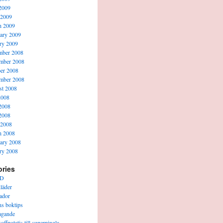
2009
 2009
h 2009
ary 2009
ry 2009
mber 2008
mber 2008
er 2008
mber 2008
t 2008
2008
2008
2008
 2008
h 2008
ary 2008
ry 2008
ories
D
läder
ador
s boktips
agande
offpotatis till superpingla