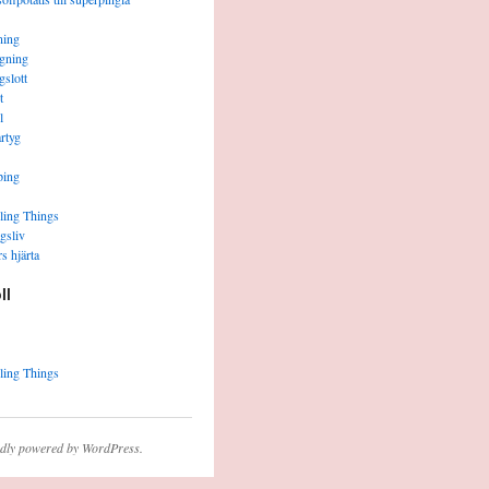
ning
gning
gslott
t
l
rtyg
ping
ling Things
gsliv
s hjärta
ll
ling Things
dly powered by WordPress.