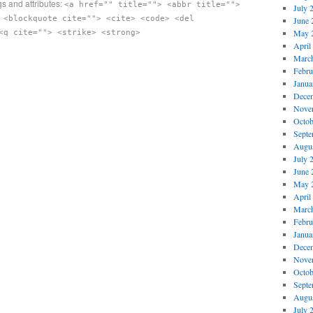
s and attributes:
<a href="" title=""> <abbr title="">
July 
 <blockquote cite=""> <cite> <code> <del
June 
May 
<q cite=""> <strike> <strong>
April
Marc
Febru
Janua
Dece
Nove
Octob
Septe
Augus
July 
June 
May 
April
Marc
Febru
Janua
Dece
Nove
Octob
Septe
Augus
July 