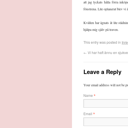
att jag lyckats hålla förra inkö
fönstrena. Lite oplanerat blev vi 
Kvällen har ägnats åt lite städni
hjälpa mig själv på traven.
This entry was posted in
Inr
←
Vi har haft ännu en sjukv
Leave a Reply
Your email address will not be p
Name
*
Email
*