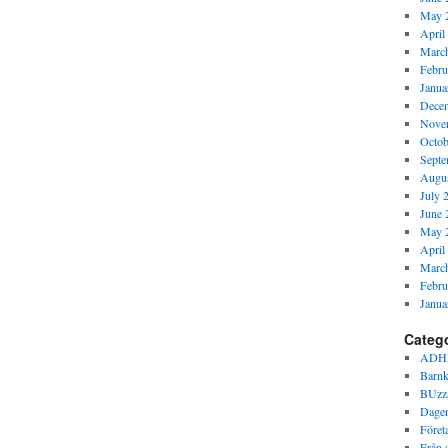
May 
April
Marc
Febru
Janua
Dece
Nove
Octob
Septe
Augus
July 
June 
May 
April
Marc
Febru
Janua
Categ
ADH
Barnk
BUzz
Dagen
Föret
Från s