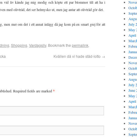
pen vid liv kände jag mig modig och köpte ett par blommor till att ha i
Nove
Octob
även med olivträd, det ser helmysko ut, men jag antar att olivträd gör det.
Septe
Augus
ng, men mer om det i ett annat inlägg då jag kom på en smart grej för att
July 
May 
April
Marc
edning
,
Shopping
,
Vardagsliv
. Bookmark the
permalink
.
Febru
Janua
ecka
Kvällen då vi hade städ-lotto
→
Dece
Nove
Octob
Septe
Augus
July 
June 
ublished. Required fields are marked
*
May 
April
Marc
Febru
Janua
Nove
Octob
Septe