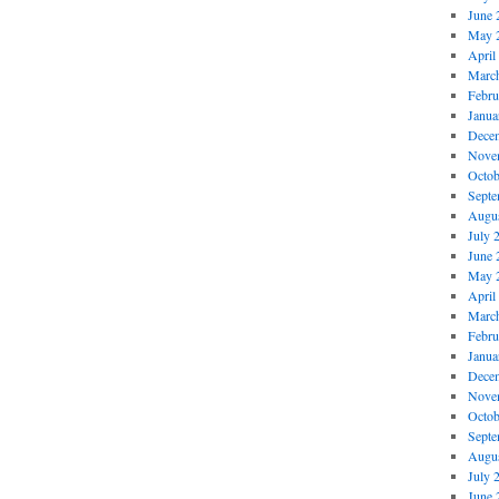
June 
May 
April
Marc
Febru
Janua
Dece
Nove
Octob
Septe
Augus
July 
June 
May 
April
Marc
Febru
Janua
Dece
Nove
Octob
Septe
Augus
July 
June 