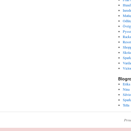
Hund
Inred
Matla
Odlin
Övrig
Pysse
Racka
Resor
Shop
Skola
Spark
Varda
Victor
Blogro
Erika
Nina
Silvio
Spark
Tella
Prou