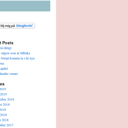
t Posts
å riktigt
r någon som är tillbaka
a börjat komma in i de nya
rna
apitel
ånader senare
ves
2019
 2019
mber 2018
t 2018
2018
 2018
h 2018
mber 2017