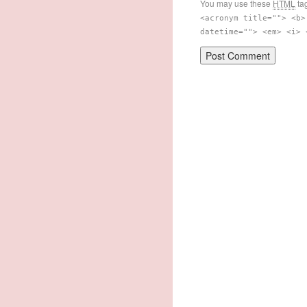
You may use these
HTML
tag
<acronym title=""> <b>
datetime=""> <em> <i> 