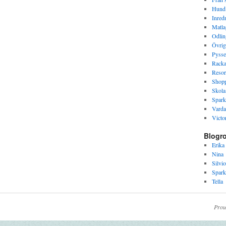
Hund
Inred
Matla
Odlin
Övrig
Pysse
Racka
Resor
Shop
Skola
Spark
Varda
Victor
Blogro
Erika
Nina
Silvio
Spark
Tella
Prou