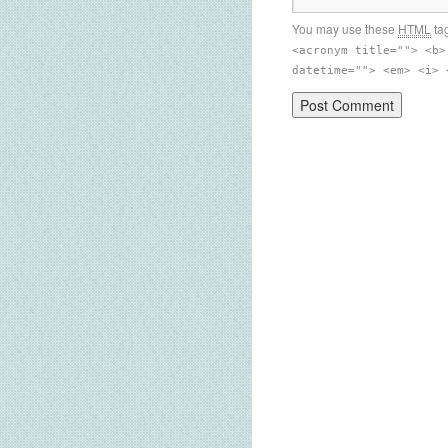
You may use these
HTML
tag
<acronym title=""> <b>
datetime=""> <em> <i> 