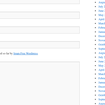
Augus
July 
June 
May 
April
Marc
Febru
Janua
Dece
Nove
Octob
Septe
Augus
d so far by
Spam Free Wordpress
July 
June 
May 
April
Marc
Febru
Janua
Dece
Nove
Octob
Septe
Augus