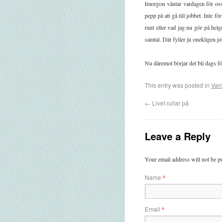
Imorgon väntar vardagen för oss 
pepp på att gå till jobbet. Inte f
runt eller vad jag nu gör på hel
samtal. Där fyller ju onekligen jo
Nu däremot börjar det bli dags f
This entry was posted in
Var
←
Livet rullar på
Leave a Reply
Your email address will not be p
Name
*
Email
*