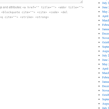
July 
s and attributes:
June 
<a href="" title=""> <abbr title="">
May 
 <blockquote cite=""> <cite> <code> <del
April
<q cite=""> <strike> <strong>
Marc
Febru
Janua
Dece
Nove
Octob
Septe
Augus
July 
June 
May 
April
Marc
Febru
Janua
Dece
Nove
Octob
Septe
Augus
July 