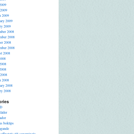
2009
 2009
h 2009
ary 2009
ry 2009
mber 2008
mber 2008
er 2008
mber 2008
t 2008
2008
2008
2008
 2008
h 2008
ary 2008
ry 2008
ories
D
läder
ador
s boktips
agande
offpotatis till superpingla