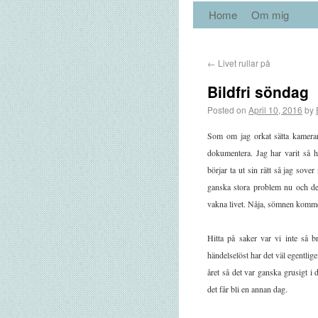
Home
Om mig
←
Livet rullar på
Bildfri söndag
Posted on
April 10, 2016
by
Som om jag orkat sätta kamer
dokumentera. Jag har varit så h
börjar ta ut sin rätt så jag sove
ganska stora problem nu och det
vakna livet. Nåja, sömnen kommer 
Hitta på saker var vi inte så b
händelselöst har det väl egentligen
året så det var ganska grusigt i 
det får bli en annan dag.