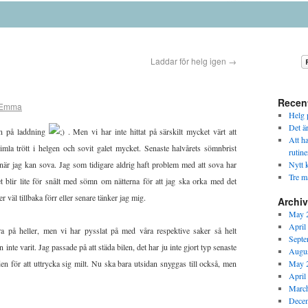
Laddar för helg igen
→
Recen
Emma
Helg p
Det ä
an på laddning
. Men vi har inte hittat på särskilt mycket värt att
Att h
imla trött i helgen och sovit galet mycket. Senaste halvårets sömnbrist
rutine
r när jag kan sova. Jag som tidigare aldrig haft problem med att sova har
Nytt k
Tre m
 blir lite för snålt med sömn om nätterna för att jag ska orka med det
väl tillbaka förr eller senare tänker jag mig.
Archi
May 
April
ra på heller, men vi har pysslat på med våra respektive saker så helt
Septe
 inte varit. Jag passade på att städa bilen, det har ju inte gjort typ senaste
Augus
den för att uttrycka sig milt. Nu ska bara utsidan snyggas till också, men
May 
April
Marc
Dece