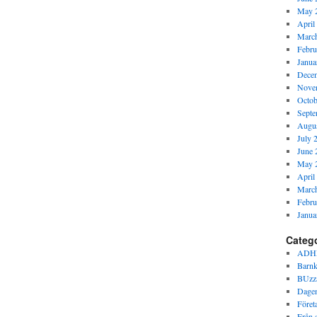
May 
April
Marc
Febru
Janua
Dece
Nove
Octob
Septe
Augus
July 
June 
May 
April
Marc
Febru
Janua
Categ
ADH
Barnk
BUzz
Dagen
Föret
Från s