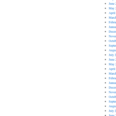
June 
May 
April
Marc
Febru
Janua
Dece
Nove
Octob
Septe
Augus
July 
June 
May 
April
Marc
Febru
Janua
Dece
Nove
Octob
Septe
Augus
July 
June 