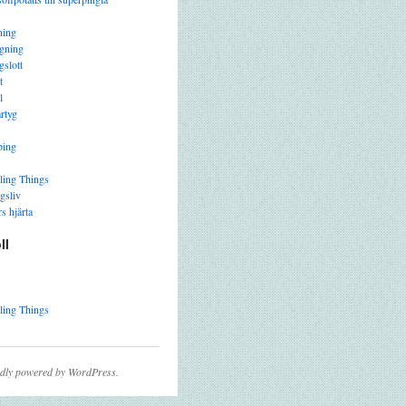
ning
gning
gslott
t
l
rtyg
ping
ling Things
gsliv
s hjärta
ll
ling Things
dly powered by WordPress.