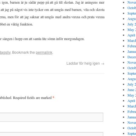
igen, barnen är ju sådär pepp på att gå till skolan. Jag är aningens mer
Nove
Octob
ör att jag på något vis inte tycker om att umgås med barnen, vila och skrota
Septe
gerna, men för att jag saknar att umgås med andra vuxna och prata vuxna
Augus
bbet en viktig funktion.
July 
May 
April
ör sängen i hopp om att samla lite sömn inför morgondagen.
Marc
Febru
Janua
dagsliv
. Bookmark the
permalink
.
Dece
Nove
Laddar för helg igen
→
Octob
Septe
Augus
July 
June 
May 
ublished. Required fields are marked
*
April
Marc
Febru
Janua
Nove
Octob
Septe