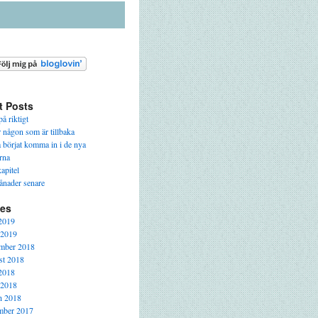
t Posts
å riktigt
r någon som är tillbaka
a börjat komma in i de nya
rna
apitel
ånader senare
ves
2019
 2019
mber 2018
t 2018
2018
 2018
h 2018
mber 2017