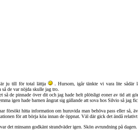
r ju till för total lättja
. Hursom, igår tänkte vi vara lite sådär l
så de var nöjda skulle jag tro.
et så de pinnade över dit och jag hade helt plötsligt eoner av tid att 
mma igen hade barnen ångrat sig gällande att sova hos Silvio så jag fic
ar försökt hitta information om huruvida man behöva pass eller så, även
stationen för att börja köa innan de öppnat. Väl där gick det ändå relativt
u var det minsann godkänt strandväder igen. Skön avrundning på dagen. 