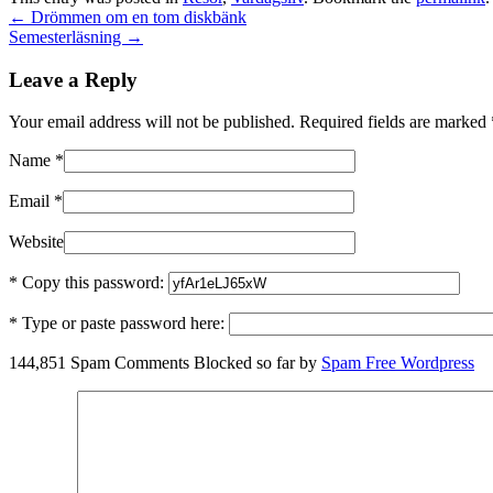
←
Drömmen om en tom diskbänk
Semesterläsning
→
Leave a Reply
Your email address will not be published. Required fields are marked
Name
*
Email
*
Website
* Copy this password:
* Type or paste password here:
144,851 Spam Comments Blocked so far by
Spam Free Wordpress