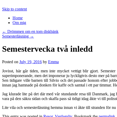
Skip to content
Home
Om mig
←
Drömmen om en tom diskbänk
Semesterläsning
→
Semestervecka två inledd
Posted on
July 19, 2016
by
Emma
Jovisst, här går tiden, men inte mycket vettigt blir gjort. Semester ä
superimponerande, men det imponerar ju lyckligtvis desto mer på barn 
Sen tidigare ville barnen till Silvio och det passade honom efter jobb
innan jag hamnade på donken för kaffe och samtal i ett par timmar. He
Jag klurade lite på det där med vår stundande resa till Danmark, jag h
vara på den säkra sidan och skaffa pass så tidigt idag åkte vi till polis
Lite vila och semesterläsning hemma innan vi åkte till stranden för n
This entry was posted in
Resor
,
Vardagsliv
. Bookmark the
permalink
.