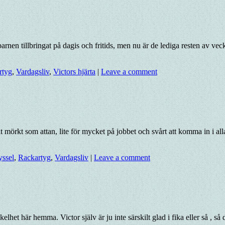
arnen tillbringat på dagis och fritids, men nu är de lediga resten av vec
rtyg
,
Vardagsliv
,
Victors hjärta
|
Leave a comment
mörkt som attan, lite för mycket på jobbet och svårt att komma in i alla 
yssel
,
Rackartyg
,
Vardagsliv
|
Leave a comment
lhet här hemma. Victor själv är ju inte särskilt glad i fika eller så , så