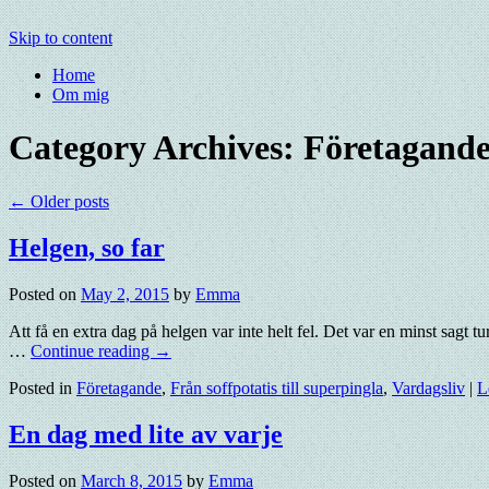
Skip to content
Home
Om mig
Category Archives:
Företagand
←
Older posts
Helgen, so far
Posted on
May 2, 2015
by
Emma
Att få en extra dag på helgen var inte helt fel. Det var en minst sagt
…
Continue reading
→
Posted in
Företagande
,
Från soffpotatis till superpingla
,
Vardagsliv
|
L
En dag med lite av varje
Posted on
March 8, 2015
by
Emma