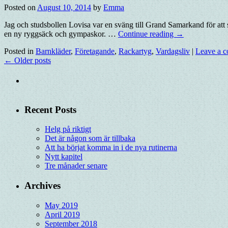
Posted on
August 10, 2014
by
Emma
Jag och studsbollen Lovisa var en sväng till Grand Samarkand för att s
en ny ryggsäck och gympaskor. …
Continue reading
→
Posted in
Barnkläder
,
Företagande
,
Rackartyg
,
Vardagsliv
|
Leave a 
←
Older posts
Recent Posts
Helg på riktigt
Det är någon som är tillbaka
Att ha börjat komma in i de nya rutinerna
Nytt kapitel
Tre månader senare
Archives
May 2019
April 2019
September 2018