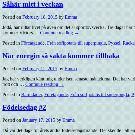
Såhär mitt i veckan
Posted on
February 18, 2015
by
Emma
Jodå, här rullar livet på även om det är sportlovsvecka. Tre dagar har b
kommer Victors …
Continue reading
→
Posted in
Företagande
,
Från soffpotatis till superpingla
,
Pyssel
,
Racka
När energin så sakta kommer tillbaka
Posted on
February 11, 2015
by
Emma
Jag har verkligen känt mig under isen senaste månaderna. Det har varit 
trött och …
Continue reading
→
Posted in
Barnkläder
,
Företagande
,
Från soffpotatis till superpingla
,
P
Födelsedag #2
Posted on
January 17, 2015
by
Emma
Då var det dags för årets andra födelsedagsfirande. Det skedde i all enke