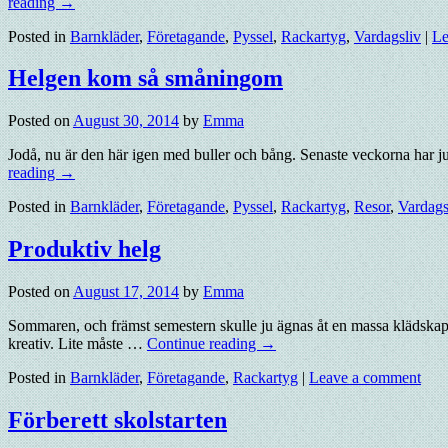
reading
→
Posted in
Barnkläder
,
Företagande
,
Pyssel
,
Rackartyg
,
Vardagsliv
|
Le
Helgen kom så småningom
Posted on
August 30, 2014
by
Emma
Jodå, nu är den här igen med buller och bång. Senaste veckorna har ju n
reading
→
Posted in
Barnkläder
,
Företagande
,
Pyssel
,
Rackartyg
,
Resor
,
Vardags
Produktiv helg
Posted on
August 17, 2014
by
Emma
Sommaren, och främst semestern skulle ju ägnas åt en massa klädskapand
kreativ. Lite måste …
Continue reading
→
Posted in
Barnkläder
,
Företagande
,
Rackartyg
|
Leave a comment
Förberett skolstarten