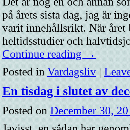
Det är nog en och annan so
på årets sista dag, jag är i
varit innehållsrikt. När åre
heltidsstudier och halvtidsj
Continue reading
→
Posted in
Vardagsliv
|
Leav
En tisdag i slutet av d
Posted on
December 30, 20
Javisst, en sådan har genoml