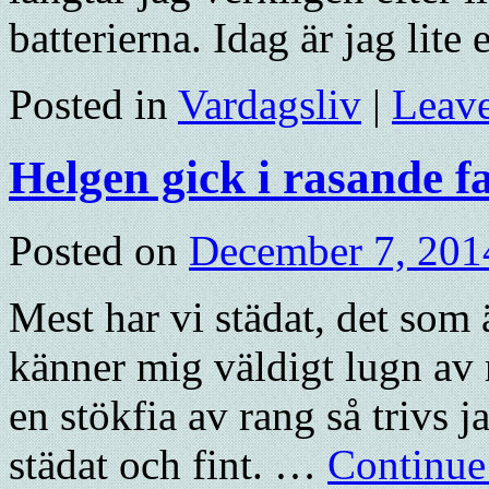
batterierna. Idag är jag lit
Posted in
Vardagsliv
|
Leav
Helgen gick i rasande f
Posted on
December 7, 201
Mest har vi städat, det som 
känner mig väldigt lugn av 
en stökfia av rang så trivs j
städat och fint. …
Continue