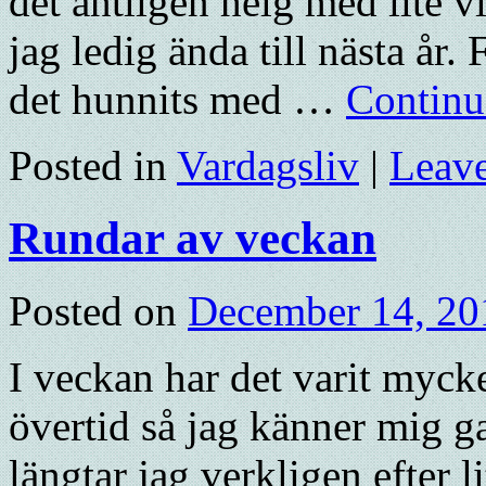
det äntligen helg med lite 
jag ledig ända till nästa år.
det hunnits med …
Continu
Posted in
Vardagsliv
|
Leav
Rundar av veckan
Posted on
December 14, 20
I veckan har det varit myck
övertid så jag känner mig ga
längtar jag verkligen efter l