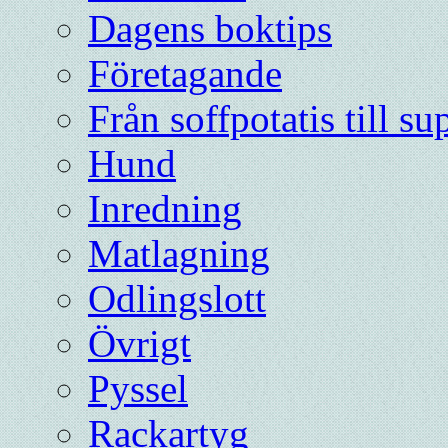
Dagens boktips
Företagande
Från soffpotatis till su
Hund
Inredning
Matlagning
Odlingslott
Övrigt
Pyssel
Rackartyg