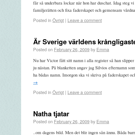
får så underbara lockar när hon har duschat. Idag steg vi up
familjerätten och fixa faderskapet och gemensam vård
Posted in
Övrigt
|
Leave a comment
Är Sverige världens krångligast
Posted on
February 26, 2009
by
Emma
Nu har Victor fått sitt namn i alla register så han slipper
ju nästan. På blanketten angav jag Silvios efternamn s
ha bådas namn. Imorgon ska vi skriva på faderskapet o
→
Posted in
Övrigt
|
Leave a comment
Natha tjatar
Posted on
February 26, 2009
by
Emma
..om dagens bild. Men det blir ingen sån ännu. Båda barn