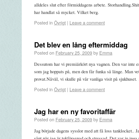
alldeles slut efter förmiddagens arbete. Storhandling.Shit 
har handlat så mycket. Vilket berg.
Posted in
Övrigt
|
Leave a comment
Det blev en lång eftermiddag
Posted on
February 25, 2009
by
Emma
Dessutom har vi premiärkört nya vagnen. Den var inte en
som jag hoppats på, men den får funka så länge. Man vet
provat.Nåväl, vi skulle på vår vanliga visit på sjukhuset
Posted in
Övrigt
|
Leave a comment
Jag har en ny favoritaffär
Posted on
February 25, 2009
by
Emma
Jag började dagens sysslor med att få loss tanklocket.. J
sånt när jag är tokförsenad och stressad. Det var ju inga p