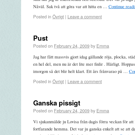
Nåväl. Sak två att göra var att hitta en …
Continue read
Posted in
Övrigt
|
Leave a comment
Pust
Posted on
February 24, 2009
by
Emma
Jag har fått massvis gjort idag gällande röja, plocka, stä
en hel del, men nu är det lite mer finlir . Härligt. Hoppas
imorgon så det blir helt klart. Ett års frånvarao på …
Con
Posted in
Övrigt
|
Leave a comment
Ganska pissigt
Posted on
February 24, 2009
by
Emma
Vi sjukanmälde ju Lovisa från dagis förra veckan för att 
fortfarande hemma. Det var ju ganska enkelt att se att d