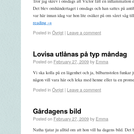
Tror jag skrev i onsdags att Victor fått en inflammation el
Det blev omhändertaget i onsdags och han sattes på ant
var här innan idag var hon lite osäker på om såret såg ti
reading
→
Posted in
Övrigt
|
Leave a comment
Lovisa utlånas på typ måndag
Posted on
February 27, 2009
by
Emma
Vi ska kolla på en lägenhet och ja, bilbarnstolen funkar j
någon vill vara här och leka med henne eller ta en promen
Posted in
Övrigt
|
Leave a comment
Gårdagens bild
Posted on
February 27, 2009
by
Emma
Natha tjatar ju alltid om att hon vill ha dagens bild. Det