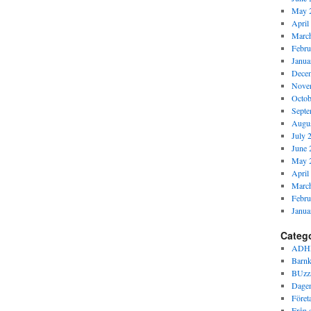
May 
April
Marc
Febru
Janua
Dece
Nove
Octob
Septe
Augus
July 
June 
May 
April
Marc
Febru
Janua
Categ
ADH
Barnk
BUzz
Dagen
Föret
Från s