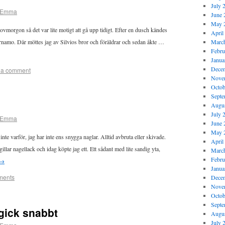
July 
Emma
June 
May 
ovmorgon så det var lite motigt att gå upp tidigt. Efter en dusch kändes
April
 Värnamo. Där möttes jag av Silvios bror och föräldrar och sedan åkte …
Marc
Febru
Janua
Dece
 a comment
Nove
Octob
Septe
Augus
July 
Emma
June 
May 
 inte varför, jag har inte ens snygga naglar. Alltid avbruta eller skivade.
April
 gillar nagellack och idag köpte jag ett. Ett sådant med lite sandig yta,
Marc
Febru
→
Janua
ments
Dece
Nove
Octob
Septe
gick snabbt
Augus
July 