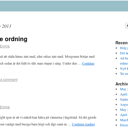
e 2013
ite ordning
Recen
Emma
Helg p
Det ä
med att städa hinns inte med, eller orkas inte med. Morgonen börjar med
Att h
och sedan är det fullt ös tills man stupar i säng. Under den …
Continue
rutine
Nytt k
Tre m
 a comment
Archi
May 
April
Septe
Augus
Emma
May 
April
fight igen är att vi enkelt kan hälsa på vännerna i Ingelstad. Så det gjorde
Marc
gt som vanligt med busiga barn högt och lågt samt en …
Continue reading
Dece