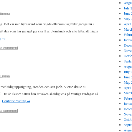
Augus
July 
Emma
June 
May 
dag. Det var min hyresvärd som ringde eftersom jag byter garage nu i
April
Marc
att den som har garaget jag ska få är utomlands och inte fattat att någon
Febru
ng
→
Janua
Dece
 a comment
Nove
Octob
Septe
Augus
July 
Emma
June 
May 
 med tidig uppstigning, ärenden och sen jobb. Victor skulle till
April
Marc
Det är liksom sällan han är vaken så tidigt ens på vanliga vardagar så
Febru
 …
Continue reading
→
Janua
Dece
 a comment
Nove
Octob
Septe
Augus