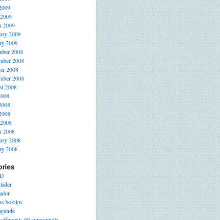
2009
 2009
h 2009
ary 2009
ry 2009
mber 2008
mber 2008
er 2008
mber 2008
t 2008
2008
2008
2008
 2008
h 2008
ary 2008
ry 2008
ories
D
läder
ador
s boktips
agande
offpotatis till superpingla