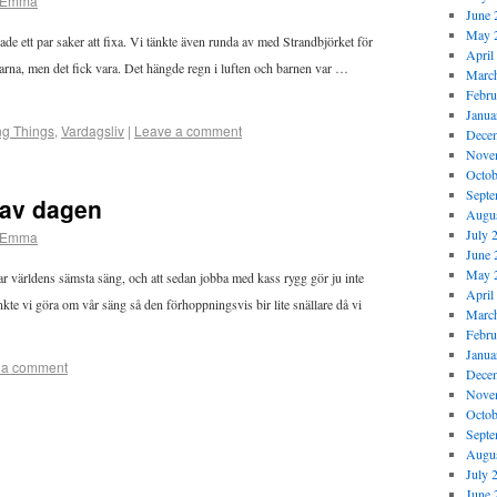
Emma
June 
May 
hade ett par saker att fixa. Vi tänkte även runda av med Strandbjörket för
April
ingarna, men det fick vara. Det hängde regn i luften och barnen var …
Marc
Febru
Janua
ng Things
,
Vardagsliv
|
Leave a comment
Dece
Nove
Octob
Septe
 av dagen
Augus
July 
Emma
June 
May 
ar världens sämsta säng, och att sedan jobba med kass rygg gör ju inte
April
kte vi göra om vår säng så den förhoppningsvis bir lite snällare då vi
Marc
Febru
Janua
 a comment
Dece
Nove
Octob
Septe
Augus
July 
June 