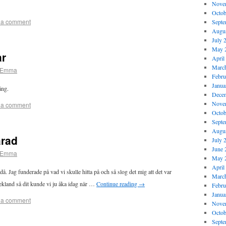
Nove
Octob
 a comment
Septe
Augus
July 
May 
ar
April
Marc
Emma
Febru
Janua
säng.
Dece
Nove
 a comment
Octob
Septe
Augus
arad
July 
June 
Emma
May 
April
då. Jag funderade på vad vi skulle hitta på och så slog det mig att det var
Marc
Lekland så dit kunde vi ju åka idag när …
Continue reading
→
Febru
Janua
 a comment
Nove
Octob
Septe