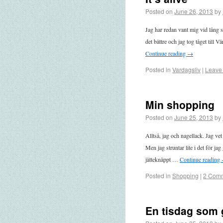
Posted on
June 26, 2013
by
Jag har redan vant mig vid lång s
det bättre och jag tog tåget till
Continue reading
→
Posted in
Vardagsliv
|
Leave
Min shopping
Posted on
June 25, 2013
by
Alltså, jag och nagellack. Jag vet
Men jag struntar lite i det för jag
jätteknäppt …
Continue reading
Posted in
Shopping
|
2 Com
En tisdag som 