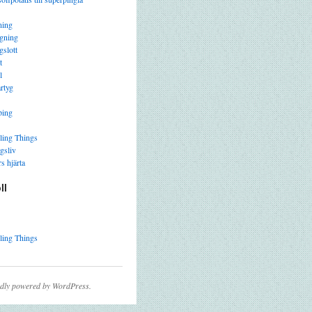
ning
gning
gslott
t
l
rtyg
ping
ling Things
gsliv
s hjärta
ll
ling Things
dly powered by WordPress.