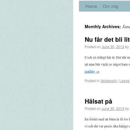
Home
Om mig
Jun
Monthly Archives:
Nu får det bli l
Posted on
June 30, 2013
by
Usch så stökigt här är. Det där 
att man blir väckt av något barn 
reading
→
Posted in
Vardagsliv
|
Leave
Hälsat på
Posted on
June 30, 2013
by
En fördel med att bilen är fit for 
vi och det var precis lika härji