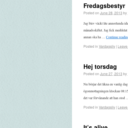
Fredagsbestyr
Posted on
June 28, 2013
by
Jag blev väckt lite annorlunda i
månadsskiftet. Jag fick meddelat 
annan ska ha …
Continue readi
Posted in
Vardagsliv
|
Leave
Hej torsdag
Posted on
June 27, 2013
by
Nu börjar det likna en vanlig dag
ögonmottagningen klockan 08:15. 
det var förvånande att han stod
Posted in
Vardagsliv
|
Leave
It’s alive