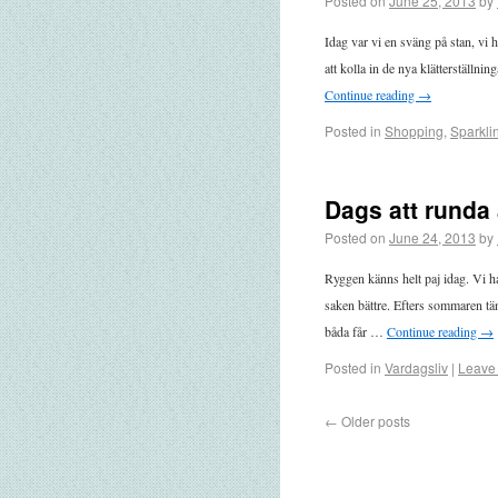
Posted on
June 25, 2013
by
Idag var vi en sväng på stan, vi 
att kolla in de nya klätterställn
Continue reading
→
Posted in
Shopping
,
Sparkli
Dags att runda
Posted on
June 24, 2013
by
Ryggen känns helt paj idag. Vi h
saken bättre. Efters sommaren tän
båda får …
Continue reading
→
Posted in
Vardagsliv
|
Leave
←
Older posts