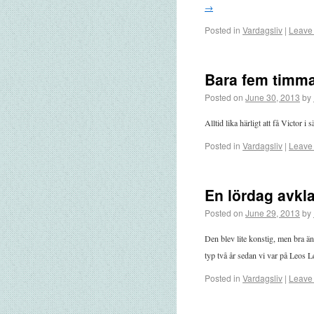
→
Posted in
Vardagsliv
|
Leave
Bara fem timm
Posted on
June 30, 2013
by
Alltid lika härligt att få Victor i 
Posted in
Vardagsliv
|
Leave
En lördag avkl
Posted on
June 29, 2013
by
Den blev lite konstig, men bra än
typ två år sedan vi var på Leos 
Posted in
Vardagsliv
|
Leave