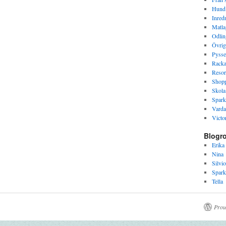
Hund
Inred
Matla
Odlin
Övrig
Pysse
Racka
Resor
Shop
Skola
Spark
Varda
Victor
Blogro
Erika
Nina
Silvio
Spark
Tella
Prou