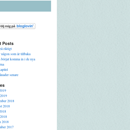
t Posts
å riktigt
r någon som är tillbaka
a börjat komma in i de nya
rna
apitel
ånader senare
ves
2019
 2019
mber 2018
t 2018
2018
 2018
h 2018
mber 2017