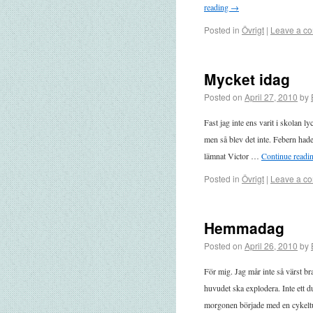
reading
→
Posted in
Övrigt
|
Leave a c
Mycket idag
Posted on
April 27, 2010
by
Fast jag inte ens varit i skolan ly
men så blev det inte. Febern hade
lämnat Victor …
Continue readi
Posted in
Övrigt
|
Leave a c
Hemmadag
Posted on
April 26, 2010
by
För mig. Jag mår inte så värst b
huvudet ska explodera. Inte ett 
morgonen började med en cykel