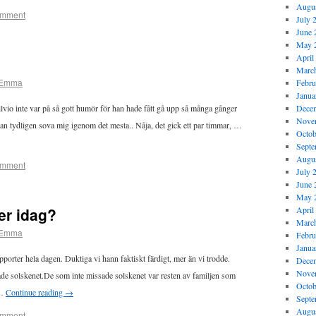
Augus
omment
July 
June 
May 
April
Marc
Emma
Febru
Janua
ilvio inte var på så gott humör för han hade fått gå upp så många gånger
Dece
Nove
 kan tydligen sova mig igenom det mesta.. Nåja, det gick ett par timmar, …
Octob
Septe
Augus
omment
July 
June 
May 
der idag?
April
Marc
Emma
Febru
Janua
apporter hela dagen. Duktiga vi hann faktiskt färdigt, mer än vi trodde.
Dece
Nove
sade solskenet.De som inte missade solskenet var resten av familjen som
Octob
 …
Continue reading
→
Septe
Augus
omment