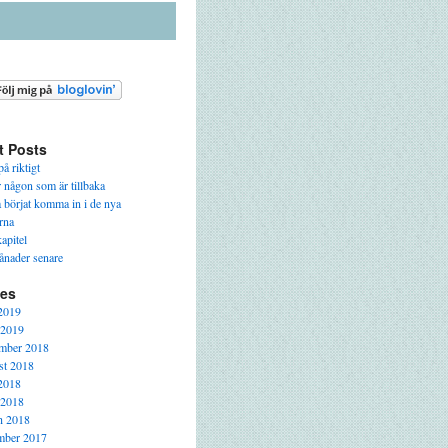
t Posts
å riktigt
r någon som är tillbaka
a börjat komma in i de nya
rna
apitel
ånader senare
ves
2019
 2019
mber 2018
t 2018
2018
 2018
h 2018
mber 2017