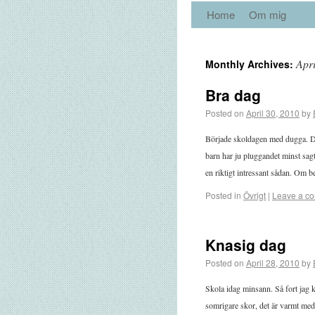
Home
Om mig
Apr
Monthly Archives:
Bra dag
Posted on
April 30, 2010
by
Började skoldagen med dugga. Det
barn har ju pluggandet minst sagt
en riktigt intressant sådan. Om 
Posted in
Övrigt
|
Leave a c
Knasig dag
Posted on
April 28, 2010
by
Skola idag minsann. Så fort jag ko
somrigare skor, det är varmt med 