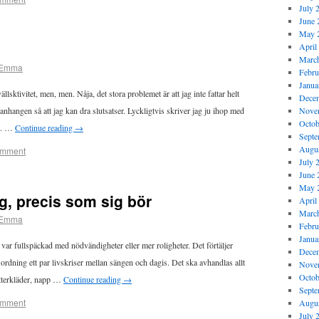
July 
June 
May 
April
Marc
Emma
Febru
Janua
llsktivitet, men, men. Nåja, det stora problemet är att jag inte fattar helt
Dece
anhangen så att jag kan dra slutsatser. Lyckligtvis skriver jag ju ihop med
Nove
Octob
ck. …
Continue reading
→
Septe
Augus
omment
July 
June 
May 
g, precis som sig bör
April
Marc
Emma
Febru
Janua
var fullspäckad med nödvändigheter eller mer roligheter. Det förtäljer
Dece
 ordning ett par livskriser mellan sängen och dagis. Det ska avhandlas allt
Nove
Octob
ytterkläder, napp …
Continue reading
→
Septe
omment
Augus
July 