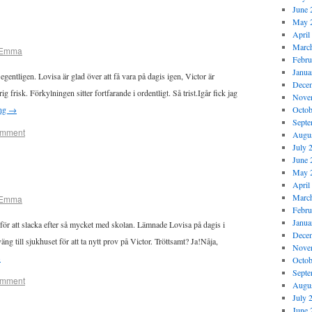
June 
May 
April
Marc
Emma
Febru
Janua
 egentligen. Lovisa är glad över att få vara på dagis igen, Victor är
Dece
g frisk. Förkylningen sitter fortfarande i ordentligt. Så trist.Igår fick jag
Nove
ing
→
Octob
Septe
omment
Augus
July 
June 
May 
April
Marc
Emma
Febru
Janua
 för att slacka efter så mycket med skolan. Lämnade Lovisa på dagis i
Dece
äng till sjukhuset för att ta nytt prov på Victor. Tröttsamt? Ja!Nåja,
Nove
→
Octob
Septe
omment
Augus
July 
June 