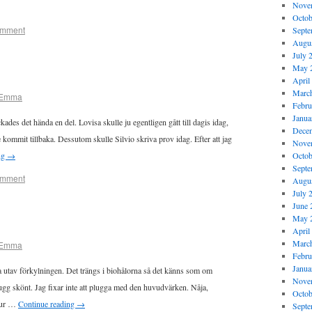
Nove
Octob
omment
Septe
Augus
July 
May 
April
Marc
Emma
Febru
Janua
ckades det hända en del. Lovisa skulle ju egentligen gått till dagis idag,
Dece
 kommit tillbaka. Dessutom skulle Silvio skriva prov idag. Efter att jag
Nove
ng
→
Octob
Septe
omment
Augus
July 
June 
May 
April
Marc
Emma
Febru
Janua
ra utav förkylningen. Det trängs i biohålorna så det känns som om
Nove
dugg skönt. Jag fixar inte att plugga med den huvudvärken. Nåja,
Octob
tur …
Continue reading
→
Septe