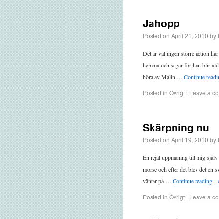
Jahopp
Posted on
April 21, 2010
by
Det är väl ingen större action här
hemma och segar för han blir aldri
höra av Malin …
Continue read
Posted in
Övrigt
|
Leave a c
Skärpning nu
Posted on
April 19, 2010
by
En rejäl uppmaning till mig själv
morse och efter det blev det en sv
väntar på …
Continue reading
Posted in
Övrigt
|
Leave a c