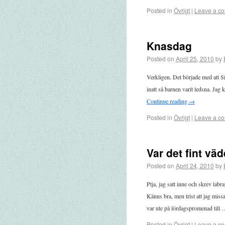
Posted in
Övrigt
|
Leave a c
Knasdag
Posted on
April 25, 2010
by
Verkligen. Det började med att S
inatt så barnen varit ledsna. Jag
Continue reading
→
Posted in
Övrigt
|
Leave a c
Var det fint vä
Posted on
April 24, 2010
by
Ptja, jag satt inne och skrev labr
Känns bra, men trist att jag mis
var ute på lördagspromenad till
Posted in
Övrigt
|
Leave a c