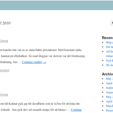
il 2010
Recen
Emma
Helg p
Det ä
 kanske inte var en av mina bättre prestationer. Med konstant sjuka
Att h
 hamnat på efterkälken. Så snart duggan var skriven var det föreläsning,
rutine
Nytt k
befruktning, fast …
Continue reading
→
Tre m
omment
Archi
May 
April
Septe
Augus
Emma
May 
April
m till Kalmar gick jag till skoaffären som är så bra för att köpa lite
Marc
fodrade . Sen gick det i ett rasande tempo för att hinna i …
Continue
Dece