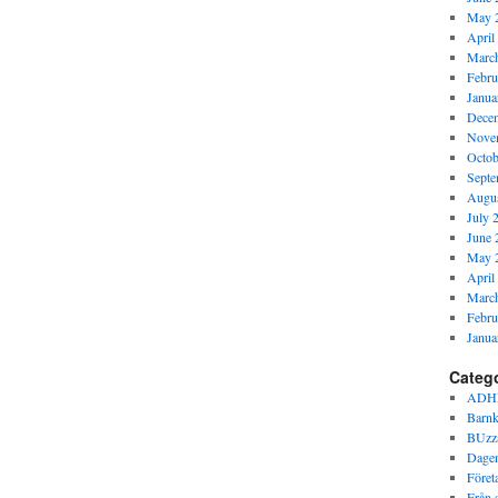
May 
April
Marc
Febru
Janua
Dece
Nove
Octob
Septe
Augus
July 
June 
May 
April
Marc
Febru
Janua
Categ
ADH
Barnk
BUzz
Dagen
Föret
Från s