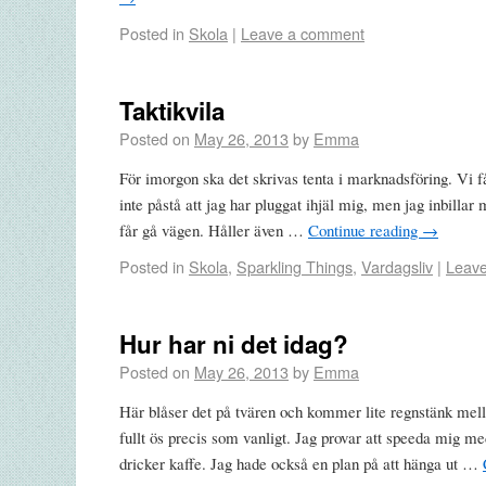
Posted in
Skola
|
Leave a comment
Taktikvila
Posted on
May 26, 2013
by
Emma
För imorgon ska det skrivas tenta i marknadsföring. Vi få
inte påstå att jag har pluggat ihjäl mig, men jag inbillar m
får gå vägen. Håller även …
Continue reading
→
Posted in
Skola
,
Sparkling Things
,
Vardagsliv
|
Leav
Hur har ni det idag?
Posted on
May 26, 2013
by
Emma
Här blåser det på tvären och kommer lite regnstänk mell
fullt ös precis som vanligt. Jag provar att speeda mig me
dricker kaffe. Jag hade också en plan på att hänga ut …