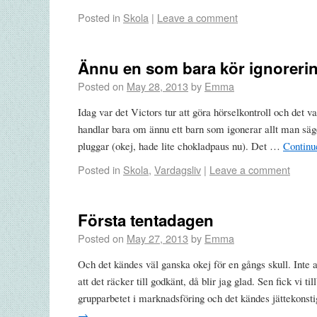
Posted in
Skola
|
Leave a comment
Ännu en som bara kör ignoreri
Posted on
May 28, 2013
by
Emma
Idag var det Victors tur att göra hörselkontroll och det va
handlar bara om ännu ett barn som igonerar allt man säge
pluggar (okej, hade lite chokladpaus nu). Det …
Continu
Posted in
Skola
,
Vardagsliv
|
Leave a comment
Första tentadagen
Posted on
May 27, 2013
by
Emma
Och det kändes väl ganska okej för en gångs skull. Inte 
att det räcker till godkänt, då blir jag glad. Sen fick vi 
grupparbetet i marknadsföring och det kändes jättekonst
→