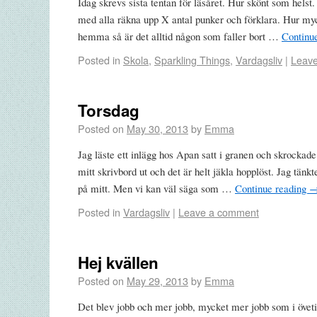
Idag skrevs sista tentan för läsåret. Hur skönt som helst
med alla räkna upp X antal punker och förklara. Hur myc
hemma så är det alltid någon som faller bort …
Continu
Posted in
Skola
,
Sparkling Things
,
Vardagsliv
|
Leav
Torsdag
Posted on
May 30, 2013
by
Emma
Jag läste ett inlägg hos Apan satt i granen och skrockade 
mitt skrivbord ut och det är helt jäkla hopplöst. Jag tänk
på mitt. Men vi kan väl säga som …
Continue reading
Posted in
Vardagsliv
|
Leave a comment
Hej kvällen
Posted on
May 29, 2013
by
Emma
Det blev jobb och mer jobb, mycket mer jobb som i övetid