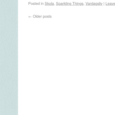
Posted in
Skola
,
Sparkling Things
,
Vardagsliv
|
Leav
←
Older posts