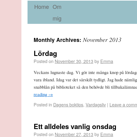
Home
Om
mig
November 2013
Monthly Archives:
Lördag
Posted on
November 30, 2013
by
Emma
Veckans lugnaste dag. Vi gör inte många knop på lördaga
vara ibland. Idag var det särskilt tydligt. Jag hade nämli
snabblån på biblioteket så den behövde bli tillbakalämn
reading
→
Posted in
Dagens boktips
,
Vardagsliv
|
Leave a com
Ett alldeles vanlig onsdag
Posted on
November 27, 2013
by
Emma