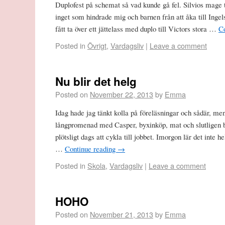
Duplofest på schemat så vad kunde gå fel. Silvios mage 
inget som hindrade mig och barnen från att åka till Ingel
fått ta över ett jättelass med duplo till Victors stora …
C
Posted in
Övrigt
,
Vardagsliv
|
Leave a comment
Nu blir det helg
Posted on
November 22, 2013
by
Emma
Idag hade jag tänkt kolla på föreläsningar och sådär, men
långpromenad med Casper, byxinköp, mat och slutligen b
plötsligt dags att cykla till jobbet. Imorgon lär det inte he
…
Continue reading
→
Posted in
Skola
,
Vardagsliv
|
Leave a comment
HOHO
Posted on
November 21, 2013
by
Emma