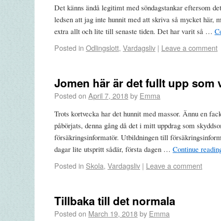
Det känns ändå legitimt med söndagstankar eftersom det 
ledsen att jag inte hunnit med att skriva så mycket här, m
extra allt och lite till senaste tiden. Det har varit så …
C
Posted in
Odlingslott
,
Vardagsliv
|
Leave a comment
Jomen här är det fullt upp som 
Posted on
April 7, 2018
by
Emma
Trots kortvecka har det hunnit med massor. Ännu en fack
påbörjats, denna gång då det i mitt uppdrag som skyddso
försäkringsinformatör. Utbildningen till försäkringsinforma
dagar lite utspritt sådär, första dagen …
Continue readi
Posted in
Skola
,
Vardagsliv
|
Leave a comment
Tillbaka till det normala
Posted on
March 19, 2018
by
Emma