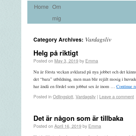
Home
Om
mig
Vardagsliv
Category Archives:
Helg på riktigt
Posted on
May 3, 2019
by
Emma
Nu är första veckan avklarad på nya jobbet och det känns 
det “bara” utbildning, men man blir rejält mosig i huvude
har ändå en fördel som jobbat sex år inom …
Continue 
Posted in
Odlingslott
,
Vardagsliv
|
Leave a comment
Det är någon som är tillbaka
Posted on
April 16, 2019
by
Emma