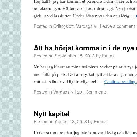
Hej hallå, jag har kommit ut på andra sidan vinter och kä
reflektera igen. Hösten var kaos, minst sagt. Nya jobbet v
gick ut vid årsskiftet. Under hösten var den en aldrig …
Posted in
Odlingslott
,
Vardagsliv
|
Leave a comment
Att ha börjat komma in i de nya 
Posted on
September 15, 2018
by
Emma
Nu har jag klarat av mina två första veckor på mitt nya j
mer falla på plats. Det är mycket nytt att lära sig, men j
vattnet. Alla är väldigt trevliga och …
Continue reading
Posted in
Vardagsliv
|
201 Comments
Nytt kapitel
Posted on
August 18, 2018
by
Emma
Under sommaren har jag inte bara varit ledig och lidit 