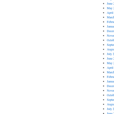
June 
May 
April
Marc
Febru
Janua
Dece
Nove
Octob
Septe
Augus
July 
June 
May 
April
Marc
Febru
Janua
Dece
Nove
Octob
Septe
Augus
July 
June 