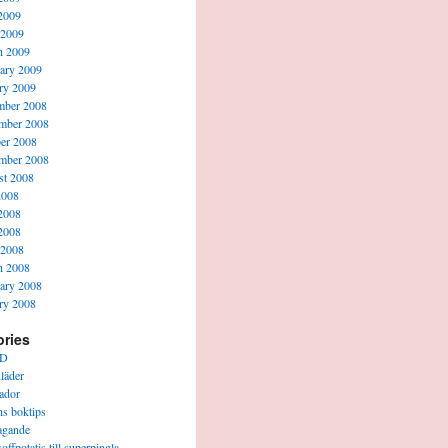
2009
 2009
h 2009
ary 2009
ry 2009
mber 2008
mber 2008
er 2008
mber 2008
t 2008
2008
2008
2008
 2008
h 2008
ary 2008
ry 2008
ories
D
läder
ador
s boktips
agande
offpotatis till superpingla