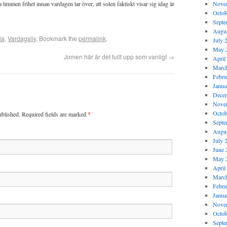
 timmen frihet innan vardagen tar över, att solen faktiskt visar sig idag är
Nove
Octob
Septe
Augus
la
,
Vardagsliv
. Bookmark the
permalink
.
July 
May 
Jomen här är det fullt upp som vanligt
→
April
Marc
Febru
Janua
Dece
Nove
Octob
ublished. Required fields are marked
*
Septe
Augus
July 
June 
May 
April
Marc
Febru
Janua
Nove
Octob
Septe