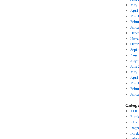
May 
April
Marc
Febru
Janua
Dece
Nove
Octob
Septe
Augus
July 
June 
May 
April
Marc
Febru
Janua
Categ
ADH
Barnk
BUzz
Dagen
Föret
Från s