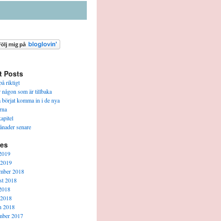
t Posts
å riktigt
r någon som är tillbaka
a börjat komma in i de nya
rna
apitel
ånader senare
ves
2019
 2019
mber 2018
t 2018
2018
 2018
h 2018
mber 2017