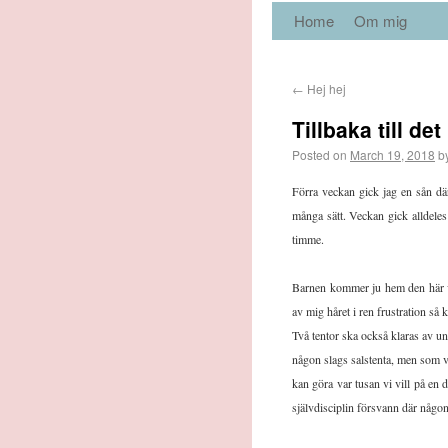
Home
Om mig
←
Hej hej
Tillbaka till de
Posted on
March 19, 2018
b
Förra veckan gick jag en sån där
många sätt. Veckan gick alldeles 
timme.
Barnen kommer ju hem den här vec
av mig håret i ren frustration så kä
Två tentor ska också klaras av u
någon slags salstenta, men som vi
kan göra var tusan vi vill på en d
självdisciplin försvann där någon