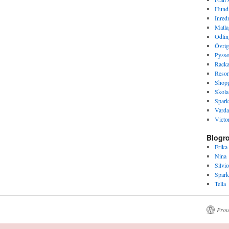
Hund
Inred
Matla
Odlin
Övrig
Pysse
Racka
Resor
Shop
Skola
Spark
Varda
Victor
Blogro
Erika
Nina
Silvio
Spark
Tella
Prou