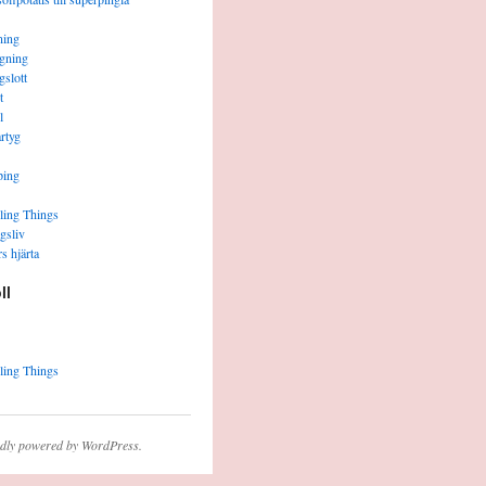
ning
gning
gslott
t
l
rtyg
ping
ling Things
gsliv
s hjärta
ll
ling Things
dly powered by WordPress.