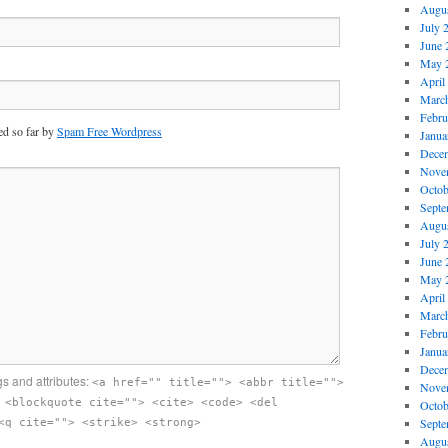
Augus
July 
June 
May 
April
Marc
Febru
d so far by
Spam Free Wordpress
Janua
Dece
Nove
Octob
Septe
Augus
July 
June 
May 
April
Marc
Febru
Janua
Dece
s and attributes:
<a href="" title=""> <abbr title="">
Nove
 <blockquote cite=""> <cite> <code> <del
Octob
Septe
<q cite=""> <strike> <strong>
Augus