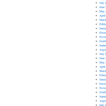
July 
June 
May 
April
Marc
Febru
Janua
Dece
Nove
Octob
Septe
Augus
July 
June 
May 
April
Marc
Febru
Janua
Dece
Nove
Octob
Septe
Augus
July 