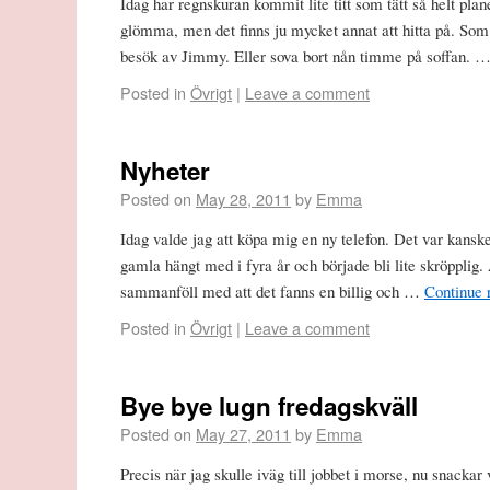
Idag har regnskuran kommit lite titt som tätt så helt plan
glömma, men det finns ju mycket annat att hitta på. Som a
besök av Jimmy. Eller sova bort nån timme på soffan. 
Posted in
Övrigt
|
Leave a comment
Nyheter
Posted on
May 28, 2011
by
Emma
Idag valde jag att köpa mig en ny telefon. Det var kansk
gamla hängt med i fyra år och började bli lite skröpplig. 
sammanföll med att det fanns en billig och …
Continue 
Posted in
Övrigt
|
Leave a comment
Bye bye lugn fredagskväll
Posted on
May 27, 2011
by
Emma
Precis när jag skulle iväg till jobbet i morse, nu snackar